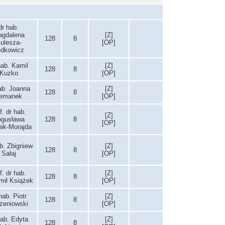
dr hab.
gdalena
[Z]
128
8
ulesza-
[OP]
dkowicz
hab. Kamil
[Z]
128
8
Kuzko
[OP]
ab. Joanna
[Z]
128
8
emanek
[OP]
f. dr hab.
[Z]
gusława
128
8
[OP]
nik-Morajda
b. Zbigniew
[Z]
128
8
Sałaj
[OP]
f. dr hab.
[Z]
128
8
mił Książek
[OP]
hab. Piotr
[Z]
128
8
zeniowski
[OP]
hab. Edyta
[Z]
128
8