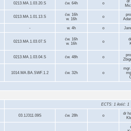
dr
0213.MA.1.03.20.S
ćw. 64h
o
Mic
ćw. 16h
pro
0213.MA.1.01.13.S
o
w. 16h
Adam
-
w. 4h
o
Jan
ćw. 16h
d
0213.MA.1.03.07.S
o
w. 16h
pro
0213.MA.1.03.04.S
ćw. 48h
o
Zbig
mgr
1014.MA.BA.SWF.1.2
ćw. 32h
o
mg
ECTS: 1 ilość: 1
dr h
03.1J311.09S
ćw. 28h
o
Kl