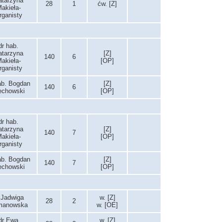
atarzyna
28
1
ćw. [Z]
akieła-
rganisty
dr hab.
atarzyna
[Z]
140
6
akieła-
[OP]
rganisty
ab. Bogdan
[Z]
140
6
echowski
[OP]
dr hab.
atarzyna
[Z]
140
7
akieła-
[OP]
rganisty
ab. Bogdan
[Z]
140
7
echowski
[OP]
 Jadwiga
w. [Z]
28
2
manowska
w. [OE]
dr Ewa
w. [Z]