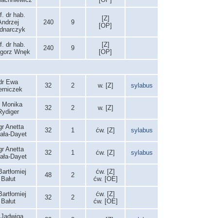
f. dr hab.
[Z]
Andrzej
240
9
[OP]
dnarczyk
f. dr hab.
[Z]
240
9
gorz Wnęk
[OP]
dr Ewa
32
2
w. [Z]
sylabus
erniczek
r Monika
32
2
w. [Z]
Rydiger
r Anetta
32
1
ćw. [Z]
sylabus
ała-Dayet
r Anetta
32
1
ćw. [Z]
sylabus
ała-Dayet
Bartłomiej
ćw. [Z]
48
2
Bałut
ćw. [OE]
Bartłomiej
ćw. [Z]
32
2
Bałut
ćw. [OE]
 Jadwiga