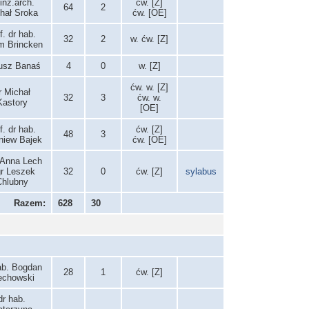
 inż.arch.
ćw. [Z]
64
2
hał Sroka
ćw. [OE]
f. dr hab.
32
2
w. ćw. [Z]
 Brincken
usz Banaś
4
0
w. [Z]
ćw. w. [Z]
r Michał
32
3
ćw. w.
Kastory
[OE]
f. dr hab.
ćw. [Z]
48
3
niew Bajek
ćw. [OE]
 Anna Lech
r Leszek
32
0
ćw. [Z]
sylabus
Chlubny
Razem:
628
30
ab. Bogdan
28
1
ćw. [Z]
echowski
dr hab.