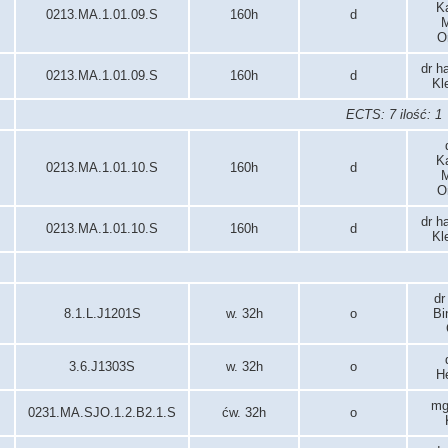
K
0213.MA.1.01.09.S
160h
d
M
O
dr h
0213.MA.1.01.09.S
160h
d
Kl
ECTS: 7 ilość: 1
K
0213.MA.1.01.10.S
160h
d
M
O
dr h
0213.MA.1.01.10.S
160h
d
Kl
dr
8.1.L.J1201S
w. 32h
o
Bi
3.6.J1303S
w. 32h
o
H
mg
0231.MA.SJO.1.2.B2.1.S
ćw. 32h
o