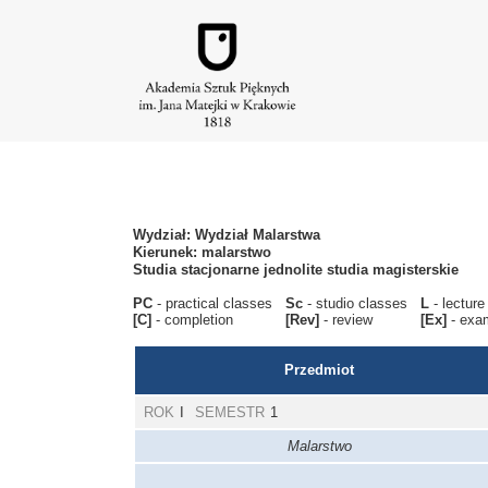
Wydział: Wydział Malarstwa
Kierunek: malarstwo
Studia stacjonarne jednolite studia magisterskie
PC
- practical classes
Sc
- studio classes
L
- lect
[C]
- completion
[Rev]
- review
[Ex]
- exa
Przedmiot
ROK
I
SEMESTR
1
Malarstwo