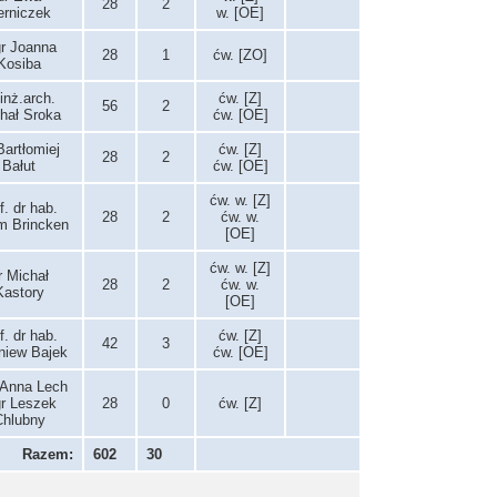
28
2
erniczek
w. [OE]
r Joanna
28
1
ćw. [ZO]
Kosiba
 inż.arch.
ćw. [Z]
56
2
hał Sroka
ćw. [OE]
Bartłomiej
ćw. [Z]
28
2
Bałut
ćw. [OE]
ćw. w. [Z]
f. dr hab.
28
2
ćw. w.
 Brincken
[OE]
ćw. w. [Z]
r Michał
28
2
ćw. w.
Kastory
[OE]
f. dr hab.
ćw. [Z]
42
3
niew Bajek
ćw. [OE]
 Anna Lech
r Leszek
28
0
ćw. [Z]
Chlubny
Razem:
602
30