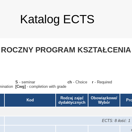
Katalog ECTS
ROCZNY PROGRAM KSZTAŁCENIA
ure
S
- seminar
ch
- Choice
r
- Required
mination
[Cwg]
- completion with grade
Rodzaj zajęć
Obowiązkowe/
Kod
Pr
dydaktycznych
Wybór
ECTS: 8 ilość: 1