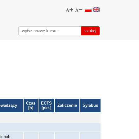
Czas
ECTS
owadzący
Zaliczenie
Sylabus
[h]
[pkt.]
dr hab.