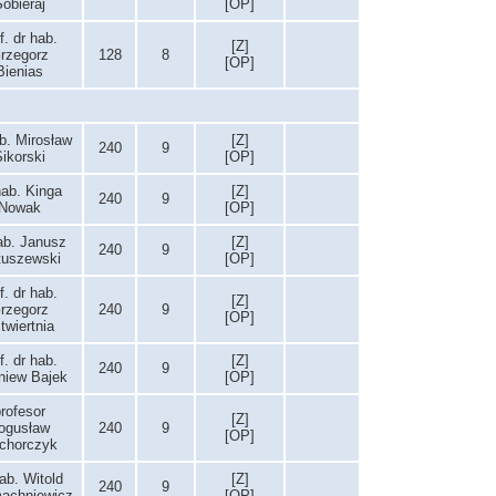
obieraj
[OP]
f. dr hab.
[Z]
rzegorz
128
8
[OP]
Bienias
b. Mirosław
[Z]
240
9
ikorski
[OP]
hab. Kinga
[Z]
240
9
Nowak
[OP]
ab. Janusz
[Z]
240
9
uszewski
[OP]
f. dr hab.
[Z]
rzegorz
240
9
[OP]
twiertnia
f. dr hab.
[Z]
240
9
niew Bajek
[OP]
rofesor
[Z]
ogusław
240
9
[OP]
chorczyk
ab. Witold
[Z]
240
9
machniewicz
[OP]