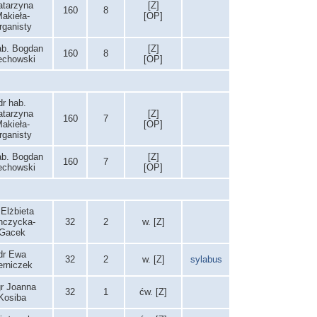
atarzyna
[Z]
160
8
akieła-
[OP]
rganisty
ab. Bogdan
[Z]
160
8
echowski
[OP]
dr hab.
atarzyna
[Z]
160
7
akieła-
[OP]
rganisty
ab. Bogdan
[Z]
160
7
echowski
[OP]
 Elżbieta
nczycka-
32
2
w. [Z]
Gacek
dr Ewa
32
2
w. [Z]
sylabus
erniczek
r Joanna
32
1
ćw. [Z]
Kosiba